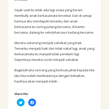
Sejak saat itu tidak ada lagi siswa yang berani
membully anak berkacamata tersebut. Dan di setiap
harinya aku mendapati temanku dan anak
berkacama itu sering pulang bersama, di kantin
bersama, datang ke sekolahan pun kadang bersama.
Mereka sekarang menjadi sahabat yang baik.
Temanku menjadi baik dan tidak nakal lagi, anak yang
berkacamata itu manjadi tidak pendiam lagi.
Sepertinya mereka cocok menjadi sahabat.
Begitulah jika seorang yang berbuat jahat kepada kita
lalu kita malah membalasnya dengan kebaikan,
hasilnya akan menjadi indah.
Share this:
Click
Click
to
to
share
share