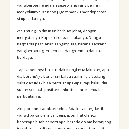
yang berbaring adalah seseorang yang pernah
menyakitinya. Kenapa juga temanku mendapatkan
simpati darinya.
Atau mungkin dia ingin berbuat jahat, dengan
mengatainya ‘Kapok’ di depan mukanya. Dengan
begitu dia pasti akan sangat puas, karena seorang
yang berbaring tersebut sedangn lemah dan tak
berdaya.
Tapi sepertinya hal itu tidak mungkin ia lakukan, apa
dia berani? iya benar sih kalau saat ini dia sedang
sakit dan tidak bisa berbuat apa-apa, tapi kalau dia
sudah sembuh pasti temanku itu akan membalas
perbuatanya.
Aku pandangi anak tersebut. Ada keranjang kecil
yang dibawa olehnya. Sempat terlihat olehku
beberapa buah seperti apel berada dalam keranjang
tersebut. Lalu dia memberikannya sendiri tepat di