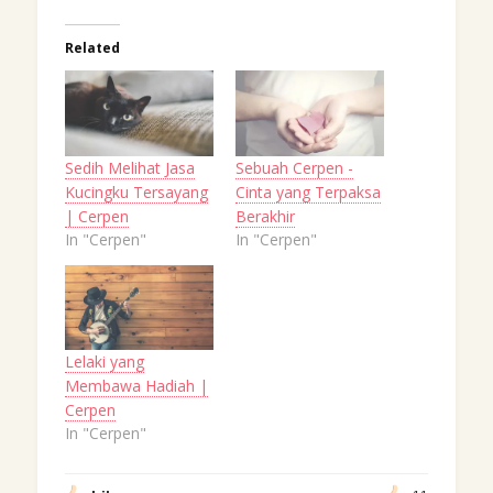
on
on
Twitter
Facebook
(Opens
(Opens
in
in
Related
new
new
window)
window)
Sedih Melihat Jasa
Sebuah Cerpen -
Kucingku Tersayang
Cinta yang Terpaksa
| Cerpen
Berakhir
In "Cerpen"
In "Cerpen"
Lelaki yang
Membawa Hadiah |
Cerpen
In "Cerpen"