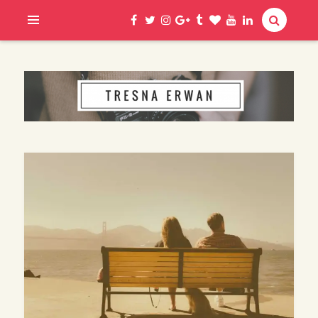
Hi, I am Erwan
TRESNA ERWAN